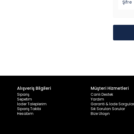
Şifre
Alışveriş Bilgileri
Müşteri Hizmetleri
Sipariş
Canlı Destek
Sepetim
Yardım
İader Taleplerim
Garanti & İade Sorgul
Sipariş Takibi
Sık Sorulan Sorular
Hesabım
Bize Ulaşın