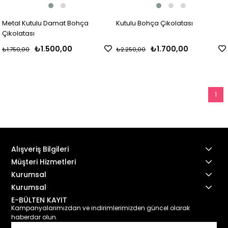
Metal Kutulu Damat Bohça
Kutulu Bohça Çikolatası
Çikolatası
₺1.500,00
₺1.700,00
₺1.750,00
₺2.250,00
1
Alışveriş Bilgileri
Müşteri Hizmetleri
Kurumsal
Kurumsal
E-BÜLTEN KAYIT
Kampanyalarımızdan ve indirimlerimizden güncel olarak
haberdar olun.