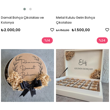
Damat Bohça Çikolatası ve
Metal Kutulu Gelin Bohça
Kolonya
Çikolatası
₺2.000,00
₺1.500,00
₺1.750,00
%14
%24