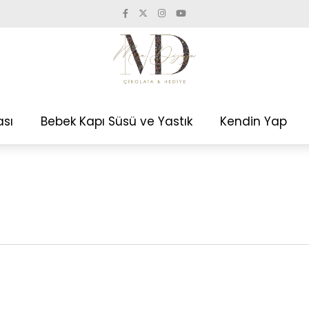
ası
Bebek Kapı Süsü ve Yastık
Kendin Yap
ü