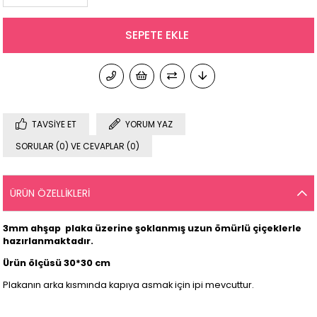
TAVSIYE ET
YORUM YAZ
SORULAR (0) VE CEVAPLAR (0)
ÜRÜN ÖZELLIKLERI
3mm ahşap plaka üzerine şoklanmış uzun ömürlü çiçeklerle
hazırlanmaktadır.
Ürün ölçüsü 30*30 cm
Plakanın arka kısmında kapıya asmak için ipi mevcuttur.